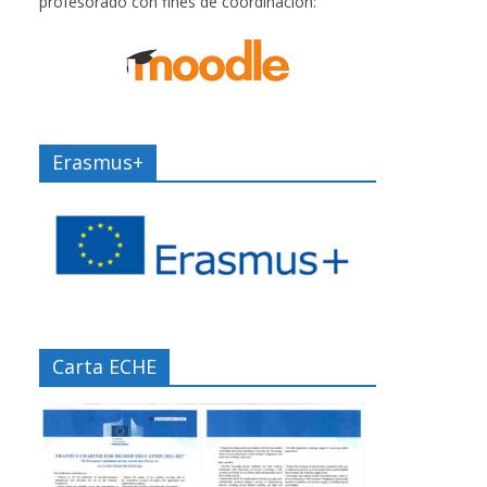
profesorado con fines de coordinación:
Erasmus+
Carta ECHE