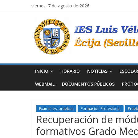
Saltar
viernes, 7 de agosto de 2026
al
contenido
IES
Luis
Vélez
de
INICIO
HORARIO
NOTICIAS
ESCOLAR
WEBMAIL
DOCUMENTOS PÚBLICOS
PROTO
Guevara
Exámenes, pruebas
Formación Profesional
Prue
Recuperación de módu
formativos Grado Medi